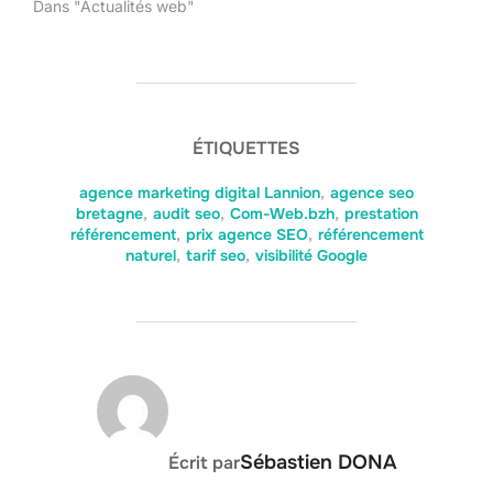
Dans "Actualités web"
ÉTIQUETTES
agence marketing digital Lannion
,
agence seo
bretagne
,
audit seo
,
Com-Web.bzh
,
prestation
référencement
,
prix agence SEO
,
référencement
naturel
,
tarif seo
,
visibilité Google
AUTEUR DE LA PUBLICATION
Sébastien DONA
Écrit par